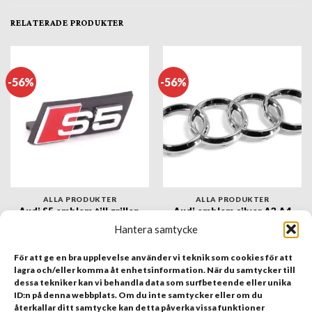
RELATERADE PRODUKTER
-56%
-56%
ALLA PRODUKTER
ALLA PRODUKTER
Audi S5 emblem till grillen,
Audi emblem silver A3 A4
grillemblem
S4 A5 S5 A6 S6
Hantera samtycke
Det
Det
Det
Det
449.00
kr
199.00
kr
799.00
kr
349.00
kr
ursprungliga
nuvarande
ursprungliga
nuvara
Inkl moms
Inkl moms
priset
priset
priset
priset
För att ge en bra upplevelse använder vi teknik som cookies för att
var:
är:
var:
är:
Lägg till i varukorg
Välj alternativ
lagra och/eller komma åt enhetsinformation. När du samtycker till
449.00 kr.
199.00 kr.
799.00 kr.
349.00 k
Den
dessa tekniker kan vi behandla data som surfbeteende eller unika
ID:n på denna webbplats. Om du inte samtycker eller om du
här
återkallar ditt samtycke kan detta påverka vissa funktioner
produkten