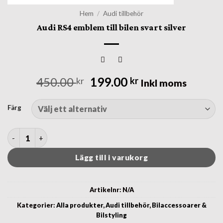
Hem
/
Audi tillbehör
Audi RS4 emblem till bilen svart silver
Det
Det
450.00
199.00
kr
kr
Inkl moms
ursprungliga
nuvarande
priset
priset
Färg
var:
är:
450.00 kr.
199.00 kr.
Audi RS4 emblem till bilen svart silver mängd
Lägg till i varukorg
Artikelnr:
N/A
Kategorier:
Alla produkter
,
Audi tillbehör
,
Bilaccessoarer &
Bilstyling