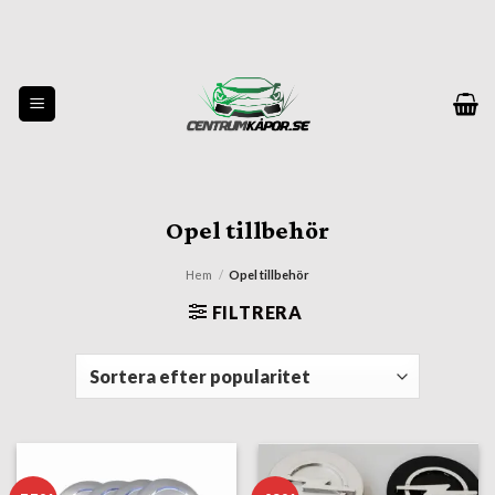
Skip
to
content
Opel tillbehör
Hem
/
Opel tillbehör
FILTRERA