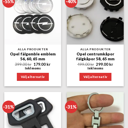
-55%
-40%
ALLA PRODUKTER
ALLA PRODUKTER
Opel fälgemble emblem
Opel centrumkåpor
56, 60, 65 mm
fälgkåpor 58, 65 mm
Det
Det
Det
Det
399.00
kr
179.00
kr
499.00
kr
299.00
kr
ursprungliga
nuvarande
ursprungliga
nuvara
Inkl moms
Inkl moms
priset
priset
priset
priset
var:
är:
var:
är:
Välj alternativ
Välj alternativ
399.00 kr.
179.00 kr.
499.00 kr.
299.00 k
Den
Den
här
här
produkten
produkten
har
har
-31%
-31%
flera
flera
varianter.
varianter.
De
De
olika
olika