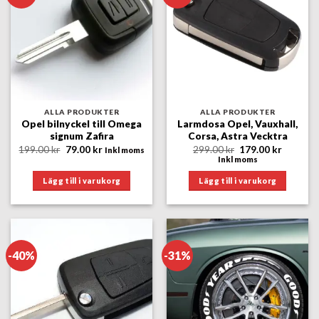
ALLA PRODUKTER
ALLA PRODUKTER
Opel bilnyckel till Omega
Larmdosa Opel, Vauxhall,
signum Zafira
Corsa, Astra Vecktra
Det
Det
Det
Det
199.00
kr
79.00
kr
299.00
kr
179.00
kr
Inkl moms
ursprungliga
nuvarande
ursprungliga
nuvara
Inkl moms
priset
priset
priset
priset
var:
är:
var:
är:
Lägg till i varukorg
Lägg till i varukorg
199.00 kr.
79.00 kr.
299.00 kr.
179.00 k
-40%
-31%