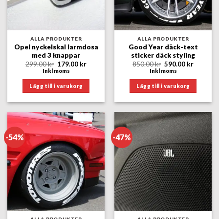
ALLA PRODUKTER
ALLA PRODUKTER
Opel nyckelskal larmdosa
Good Year däck-text
med 3 knappar
sticker däck styling
Det
Det
Det
Det
299.00
kr
179.00
kr
850.00
kr
590.00
kr
ursprungliga
nuvarande
ursprungliga
nuvara
Inkl moms
Inkl moms
priset
priset
priset
priset
var:
är:
var:
är:
Lägg till i varukorg
Lägg till i varukorg
299.00 kr.
179.00 kr.
850.00 kr.
590.00 k
-54%
-47%