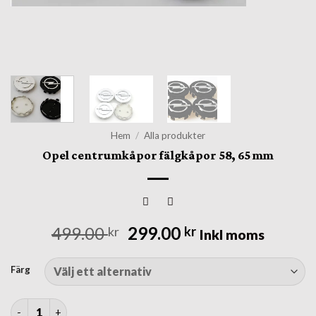
Hem
/
Alla produkter
Opel centrumkåpor fälgkåpor 58, 65 mm
Det
Det
499.00
299.00
kr
kr
Inkl moms
ursprungliga
nuvarande
priset
priset
Färg
var:
är:
499.00 kr.
299.00 kr.
Opel centrumkåpor fälgkåpor 58, 65 mm mängd