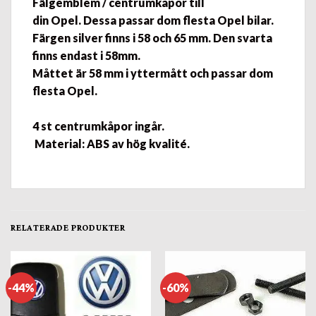
Fälgemblem / centrumkåpor
till
din
Opel.
Dessa passar dom flesta Opel bilar.
Färgen silver finns i
58
och
65 mm.
Den svarta
finns endast i 58mm
.
Måttet är 58 mm i yttermått och passar dom
flesta Opel.
4 st centrumkåpor ingår.
Material: ABS av hög kvalité.
RELATERADE PRODUKTER
-44%
-60%