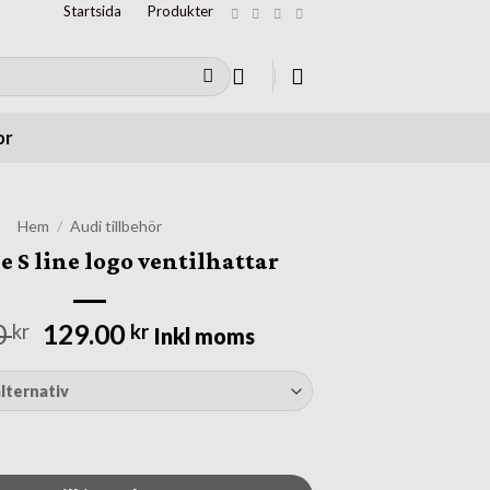
Startsida
Produkter
or
Hem
/
Audi tillbehör
e S line logo ventilhattar
Det
Det
0
129.00
kr
kr
Inkl moms
ursprungliga
nuvarande
priset
priset
var:
är:
249.00 kr.
129.00 kr.
 logo ventilhattar mängd