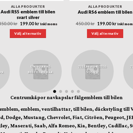
ALLA PRODUKTER
ALLA PRODUKTER
Audi RS5 emblem till bilen
Audi RS6 emblem till bilen
svart silver
Det
Det
Det
Det
350.00
kr
199.00
kr
450.00
kr
199.00
kr
Inkl moms
Inkl mom
ursprungliga
nuvarande
ursprungliga
nuvara
priset
priset
priset
priset
Välj alternativ
Välj alternativ
var:
är:
var:
är:
350.00 kr.
199.00 kr.
450.00 kr.
199.00 k
Den
Den
här
här
produkten
produkten
har
har
UNIVERSAL
TILLBEHÖR TILL
T
flera
flera
OR
BILTILLBEHÄR
VOLVO
varianter.
varianter.
De
De
olika
olika
Centrumkåpor navkapslar fälgemblem till bilen
alternativen
alternativen
kan
kan
lgemblem, emblem,
ventilhattar,
till bilen, däckstyling till
väljas
väljas
, Dodge, Mustang, Chevrolet, Fiat, Citröen, Peugeot, JEE
på
på
produktsidan
produktsida
tley, Maserati, Saab, Alfa Romeo, Kia, Bentley, Cadillac, 