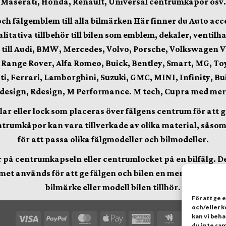
Maserati, Honda, Renault, Universal centrumkåpor osv.
älgemblem till alla bilmärken Här finner du Auto accesso
alitativa
tillbehör till bilen som emblem, dekaler, venti
 till Audi, BMW, Mercedes, Volvo, Porsche, Volkswagen V
, Range Rover, Alfa Romeo, Buick, Bentley, Smart, MG, To
i, Ferrari, Lamborghini, Suzuki, GMC, MINI, Infinity, Buick
 design, Rdesign, M Performance. M tech, Cupra
med mer
r eller lock som placeras över fälgens centrum för att ge
trumkåpor kan vara tillverkade av olika material, såsom pl
för att passa olika fälgmodeller och bilmodeller.
på centrumkapseln eller centrumlocket på en bilfälg. Det 
et används för att ge fälgen och bilen en mer stilren och
bilmärke eller modell bilen tillhör.
För att ge 
och/eller 
kan vi beh
Visa
PayPal
MasterCard
Apple
American
Google
Cred
du inte sam