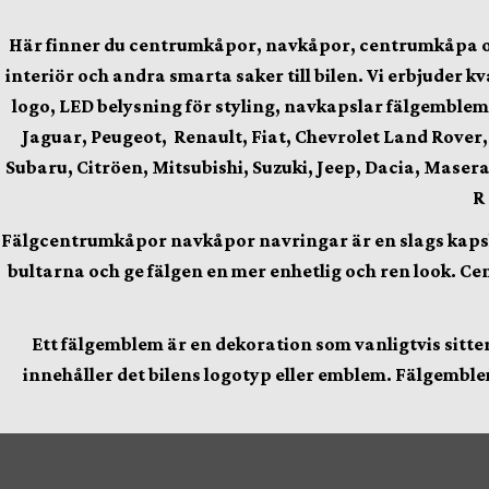
Här finner du
centrumkåpor, navkåpor, centrumkåpa och f
interiör och andra smarta saker till bilen.
Vi erbjuder kv
logo, LED belysning för styling, navkapslar fälgemblem
Jaguar, Peugeot, Renault, Fiat, Chevrolet Land Rover
Subaru, Citröen, Mitsubishi, Suzuki, Jeep, Dacia, Maserat
R
Fälgcentrumkåpor
navkåpor navringar är en slags kapsla
bultarna och ge fälgen en mer enhetlig och ren look. Cen
Ett fälgemblem är en dekoration som vanligtvis sitter 
innehåller det bilens logotyp eller emblem. Fälgemblem