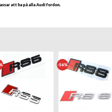
Passar att ha på alla Audi fordon.
3%
-56%