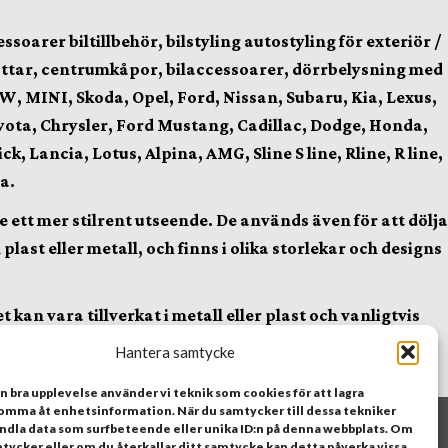
arer biltillbehör, bilstyling autostyling för exteriör /
lhattar, centrumkåpor, bilaccessoarer, dörrbelysning med
W, MINI, Skoda, Opel, Ford, Nissan, Subaru, Kia, Lexus,
yota, Chrysler, Ford Mustang, Cadillac, Dodge, Honda,
, Lancia, Lotus, Alpina, AMG, Sline S line, Rline, R line,
a.
 ett mer stilrent utseende. De används även för att dölja
ast eller metall, och finns i olika storlekar och designs
kan vara tillverkat i metall eller plast och vanligtvis
 snygg look. Det kan också användas för att visa vilket
Hantera samtycke
en bra upplevelse använder vi teknik som cookies för att lagra
komma åt enhetsinformation. När du samtycker till dessa tekniker
andla data som surfbeteende eller unika ID:n på denna webbplats. Om
it
tycker eller om du återkallar ditt samtycke kan detta påverka vissa