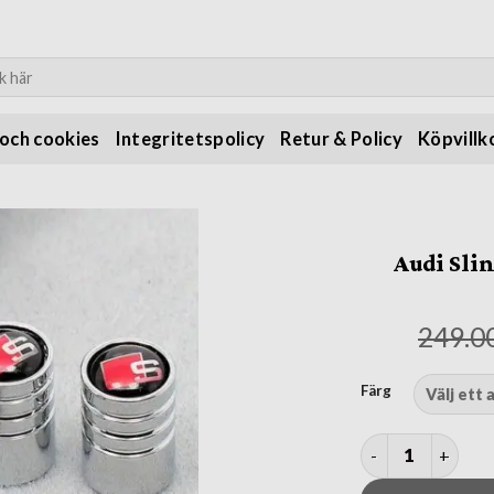
:
 och cookies
Integritetspolicy
Retur & Policy
Köpvillk
Audi Slin
249.0
Färg
Audi Sline S line