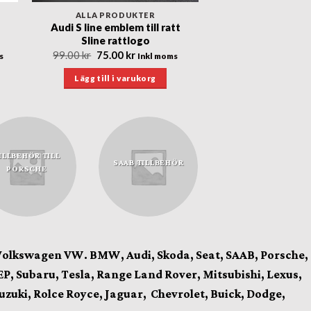
ALLA PRODUKTER
Audi S line emblem till ratt
Sline rattlogo
Det
Det
99.00
kr
75.00
kr
s
Inkl moms
nde
ursprungliga
nuvarande
priset
priset
Lägg till i varukorg
var:
är:
r.
99.00 kr.
75.00 kr.
ILLBEHÖR TILL
SAAB TILLBEHÖR
PORSCHE
Volkswagen VW. BMW, Audi, Skoda, Seat, SAAB, Porsche,
P, Subaru, Tesla, Range Land Rover, Mitsubishi, Lexus,
n
Suzuki, Rolce Royce, Jaguar, Chevrolet, Buick, Dodge,