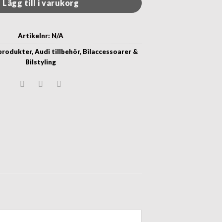
Lägg till i varukorg
Artikelnr:
N/A
 produkter
,
Audi tillbehör
,
Bilaccessoarer &
Bilstyling