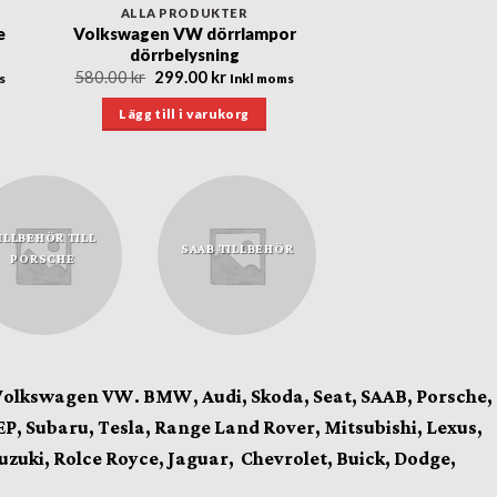
ALLA PRODUKTER
e
Volkswagen VW dörrlampor
dörrbelysning
Det
Det
580.00
kr
299.00
kr
s
Inkl moms
nde
ursprungliga
nuvarande
priset
priset
Lägg till i varukorg
var:
är:
r.
580.00 kr.
299.00 kr.
ILLBEHÖR TILL
SAAB TILLBEHÖR
PORSCHE
Volkswagen VW. BMW, Audi, Skoda, Seat, SAAB, Porsche,
P, Subaru, Tesla, Range Land Rover, Mitsubishi, Lexus,
Suzuki, Rolce Royce, Jaguar, Chevrolet, Buick, Dodge,