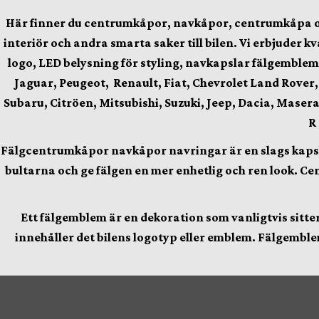
Här finner du
centrumkåpor, navkåpor, centrumkåpa och f
interiör och andra smarta saker till bilen.
Vi erbjuder kv
logo, LED belysning för styling, navkapslar fälgemblem
Jaguar, Peugeot, Renault, Fiat, Chevrolet Land Rover
Subaru, Citröen, Mitsubishi, Suzuki, Jeep, Dacia, Maserat
R
Fälgcentrumkåpor
navkåpor navringar är en slags kapsla
bultarna och ge fälgen en mer enhetlig och ren look. Cen
Ett fälgemblem är en dekoration som vanligtvis sitter 
innehåller det bilens logotyp eller emblem. Fälgemblem