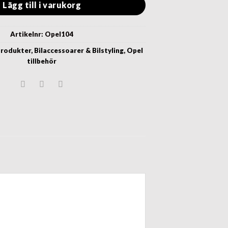
Lägg till i varukorg
Artikelnr:
Opel104
produkter
,
Bilaccessoarer & Bilstyling
,
Opel
tillbehör