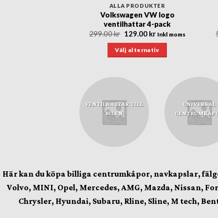
 PRODUKTER
ALLA PRODUKTER
R logo dekaler till
Volkswagen VW logo
bromsar
ventilhattar 4-pack
Det
Det
Det
Det
130.00
kr
299.00
kr
129.00
kr
Inkl moms
Inkl moms
ursprungliga
nuvarande
ursprungliga
nuvarande
priset
priset
priset
priset
ill i varukorg
Välj alternativ
var:
är:
var:
är:
269.00 kr.
130.00 kr.
299.00 kr.
129.00 kr.
Den
här
produkten
har
PORSCHE
VENTILHATTAR TILL
UNIVERSAL
flera
TILLBEHÖR
BILEN
CENTRUMKÅP
varianter.
De
olika
alternativen
kan
Här kan du köpa billiga centrumkåpor, navkapslar, fä
väljas
Volvo, MINI, Opel, Mercedes, AMG, Mazda, Nissan, Ford
på
produktsidan
Chrysler, Hyundai, Subaru, Rline, Sline, M tech, Ben