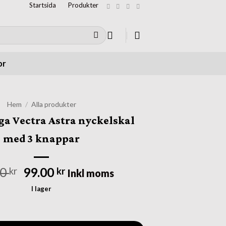
Startsida
Produkter
or
Hem
/
Alla produkter
a Vectra Astra nyckelskal
med 3 knappar
Det
Det
00
99.00
kr
kr
Inkl moms
ursprungliga
nuvarande
I lager
priset
priset
a Astra nyckelskal med 3 knappar mängd
var:
är:
299.00 kr.
99.00 kr.