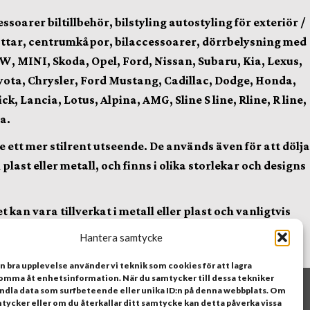
arer biltillbehör, bilstyling autostyling för exteriör /
lhattar, centrumkåpor, bilaccessoarer, dörrbelysning med
W, MINI, Skoda, Opel, Ford, Nissan, Subaru, Kia, Lexus,
yota, Chrysler, Ford Mustang, Cadillac, Dodge, Honda,
, Lancia, Lotus, Alpina, AMG, Sline S line, Rline, R line,
a.
 ett mer stilrent utseende. De används även för att dölja
ast eller metall, och finns i olika storlekar och designs
kan vara tillverkat i metall eller plast och vanligtvis
 snygg look. Det kan också användas för att visa vilket
Hantera samtycke
en bra upplevelse använder vi teknik som cookies för att lagra
komma åt enhetsinformation. När du samtycker till dessa tekniker
it
andla data som surfbeteende eller unika ID:n på denna webbplats. Om
tycker eller om du återkallar ditt samtycke kan detta påverka vissa