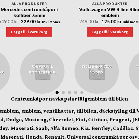
ALLA PRODUKTER
ALLA PRODUKTER
Mercedes centrumkåpor i
Volkswagen VW R line Rlin
kolfiber 75mm
emblem
Det
Det
Det
Det
549.00
kr
329.00
kr
249.00
kr
125.00
kr
Inkl moms
Inkl mom
ursprungliga
nuvarande
ursprungliga
nuvara
priset
priset
priset
priset
Lägg till i varukorg
Lägg till i varukorg
var:
är:
var:
är:
549.00 kr.
329.00 kr.
249.00 kr.
125.00 k
UNIVERSAL
TILLBEHÖR TILL
T
OR
BILTILLBEHÄR
VOLVO
Centrumkåpor navkapslar fälgemblem till bilen
lgemblem, emblem,
ventilhattar,
till bilen, däckstyling till
, Dodge, Mustang, Chevrolet, Fiat, Citröen, Peugeot, JEE
tley, Maserati, Saab, Alfa Romeo, Kia, Bentley, Cadillac, 
Maserati, Honda, Renault, Universal centrumkåpor osv.