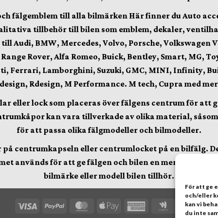
älgemblem till alla bilmärken Här finner du Auto accesso
alitativa
tillbehör till bilen som emblem, dekaler, venti
 till Audi, BMW, Mercedes, Volvo, Porsche, Volkswagen V
, Range Rover, Alfa Romeo, Buick, Bentley, Smart, MG, To
i, Ferrari, Lamborghini, Suzuki, GMC, MINI, Infinity, Buick
 design, Rdesign, M Performance. M tech, Cupra
med mer
r eller lock som placeras över fälgens centrum för att ge
trumkåpor kan vara tillverkade av olika material, såsom pl
för att passa olika fälgmodeller och bilmodeller.
på centrumkapseln eller centrumlocket på en bilfälg. Det 
et används för att ge fälgen och bilen en mer stilren och
bilmärke eller modell bilen tillhör.
För att ge 
och/eller 
Visa
PayPal
MasterCard
Apple
American
Google
Cred
kan vi beh
du inte sam
Pay
Express
Wallet
Card