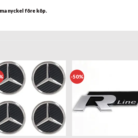
mma nyckel före köp.
0%
-50%