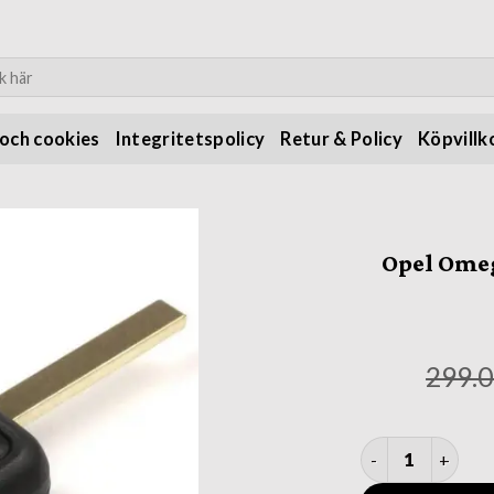
:
 och cookies
Integritetspolicy
Retur & Policy
Köpvillk
Opel Omeg
299.
Opel Omega Vectr