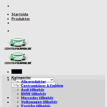
Skip
to
Startsida
content
Produkter
Menu
Kategorier
Alla produkter
Sök
Centrumkåpor & Emblem
efter:
Audi tillbehör
BMW tillbehör
Mercedes tillbehör
Volkswagen tillbehör
Porsche tillbehör