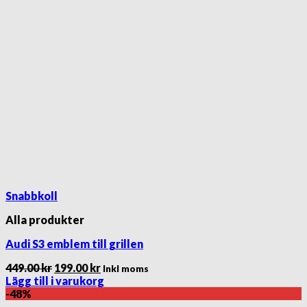
Snabbkoll
Alla produkter
Audi S3 emblem till grillen
Det
Det
449.00
kr
199.00
kr
Inkl moms
ursprungliga
nuvarande
Lägg till i varukorg
priset
priset
-48%
var:
är: