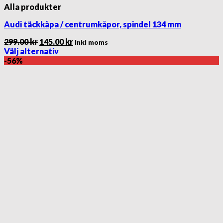
Alla produkter
Audi täckkåpa / centrumkåpor, spindel 134 mm
Det
Det
299.00
kr
145.00
kr
Inkl moms
ursprungliga
nuvarande
Välj alternativ
Den
priset
priset
-56%
här
var:
är:
produkten
299.00 kr.
145.00 kr.
har
flera
varianter.
De
olika
alternativen
kan
väljas
på
produktsidan