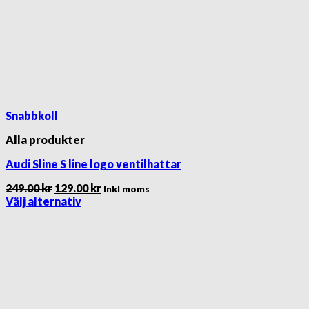
Snabbkoll
Alla produkter
Audi Sline S line logo ventilhattar
Det
Det
249.00
kr
129.00
kr
Inkl moms
ursprungliga
nuvarande
Välj alternativ
Den
priset
priset
här
var:
är:
produkten
249.00 kr.
129.00 kr.
har
flera
varianter.
De
olika