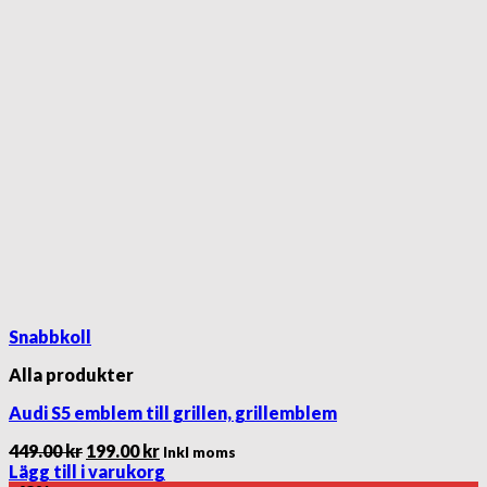
Snabbkoll
Alla produkter
Audi S5 emblem till grillen, grillemblem
Det
Det
449.00
kr
199.00
kr
Inkl moms
ursprungliga
nuvarande
Lägg till i varukorg