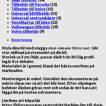
Tillbehör till Porsche
(12)
Tillbehör till Volvo
(15)
Universal biltillbehär
(31)
Universal centrumkåpor
(2)
Ventilhattar till bilen
(22)
Volkswagen tillbehör
(29)
Volvo tillbehör
(9)
Beskrivning
Styla dina bil med snygga
däck-dekaler Nitto text.
Gör
stor skillnad på utseendet på din bil.
Storlek ca 3 cm i höjt, passar däck från 30 i låg profil.
Ingår 8 st dekaler.
Materialet är i gummi, bland det bästa som finns på
marknaden.
Monteringen är enkel. Området den ska monteras på
måste slipas ner så att det blir lent. Efter slipningen
behöver däcken göras rent och sedan är det bara att
lägga lim på texten och montera.
Lim finns att köpa här
https://bilaccessoarer.se/produkt/dacklim-lim-till-dack-