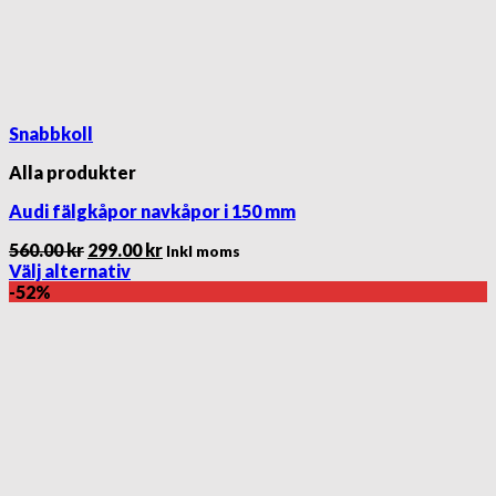
Snabbkoll
Alla produkter
Audi fälgkåpor navkåpor i 150 mm
Det
Det
560.00
kr
299.00
kr
Inkl moms
ursprungliga
nuvarande
Välj alternativ
Den
priset
priset
-52%
här
var:
är:
produkten
560.00 kr.
299.00 kr.
har
flera
varianter.
De
olika
alternativen
kan