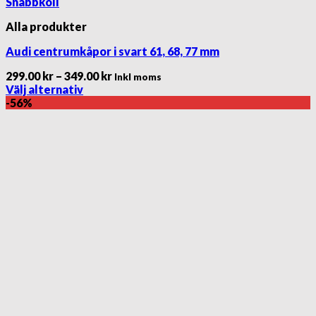
Snabbkoll
Alla produkter
Audi centrumkåpor i svart 61, 68, 77 mm
Prisintervall:
299.00
kr
–
349.00
kr
Inkl moms
299.00 kr
Välj alternativ
Den
till
-56%
här
349.00 kr
produkten
har
flera
varianter.
De
olika
alternativen
kan
väljas
på
produktsidan