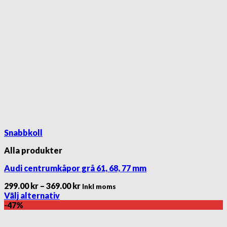
Snabbkoll
Alla produkter
Audi centrumkåpor grå 61, 68, 77 mm
Prisintervall:
299.00
kr
–
369.00
kr
Inkl moms
299.00 kr
Välj alternativ
Den
till
-47%
här
369.00 kr
produkten