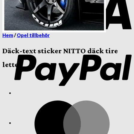
Hem
/
Opel tillbehör
P
Däck-text sticker NITTO däck tire
letter