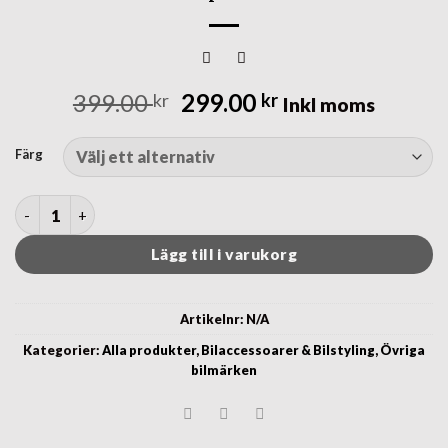
Det
Det
399.00
299.00
kr
kr
Inkl moms
ursprungliga
nuvarande
priset
priset
Färg
var:
är:
399.00 kr.
299.00 kr.
Citröen centrumkåpor universal storlekar mängd
Lägg till i varukorg
Artikelnr:
N/A
Kategorier:
Alla produkter
,
Bilaccessoarer & Bilstyling
,
Övriga
bilmärken