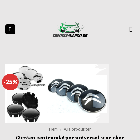
Skip
to
content
-25%
Hem
/
Alla produkter
Citröen centrumkåpor universal storlekar