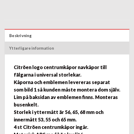
Beskrivning
Ytterligare information
Citröen logo centrumkåpor navkåpo
r
till
fälgarna i
universal storlekar.
Kåporna och emblemen levereras separat
som bild 1 så kunden måste montera dom själv.
Lim på baksidan av emblemen finns. Monteras
busenkelt.
Storlek i yttermått är​
56, 65, 68 mm och
innermått 53, 55 och 65 mm.
4 st Citröen centrumkåpor ingår.