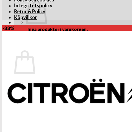
Integritetspolicy
Retur & Policy
Köpvillkor
-33%
Inga produkter i varukorgen.
Gå tillbaka till butiken
Varukorg
Inga produkter i varukorgen.
Gå tillbaka till butiken
VID BETALNING UTAN PAYPAL KONTO. Efter att du ang
betal eller kreditkort, så behöver du inte skapa payp