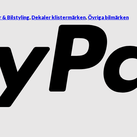
 & Bilstyling
,
Dekaler klistermärken
,
Övriga bilmärken