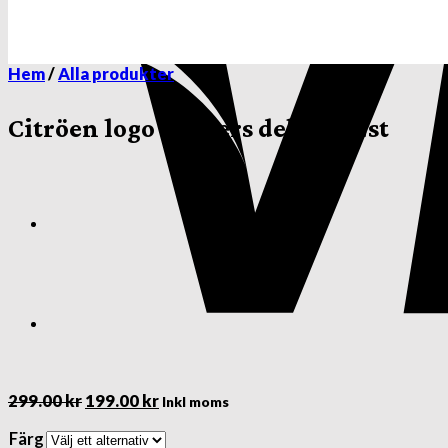
Hem
/
Alla produkter
Citröen logo stickers dekaler 2st
Det
Det
299.00
kr
199.00
kr
Inkl moms
ursprungliga
nuvarande
Färg
priset
priset