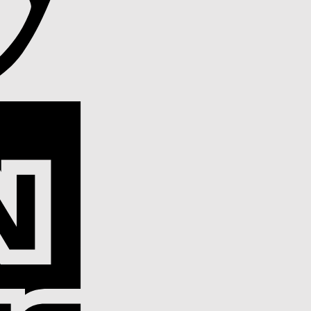
American
Express