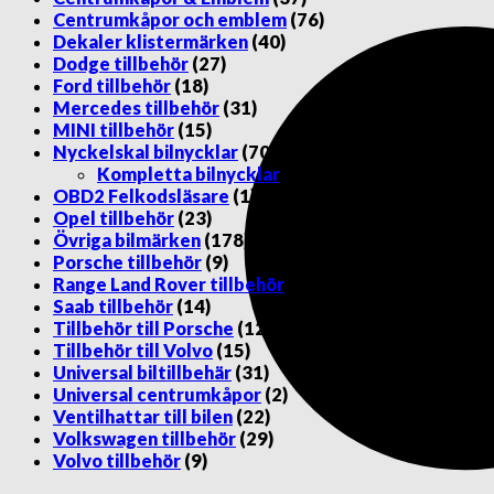
Centrumkåpor och emblem
(76)
Dekaler klistermärken
(40)
Dodge tillbehör
(27)
Ford tillbehör
(18)
Mercedes tillbehör
(31)
MINI tillbehör
(15)
Nyckelskal bilnycklar
(70)
Kompletta bilnycklar
(14)
OBD2 Felkodsläsare
(1)
Opel tillbehör
(23)
Övriga bilmärken
(178)
Porsche tillbehör
(9)
Range Land Rover tillbehör
(11)
Saab tillbehör
(14)
Tillbehör till Porsche
(12)
Tillbehör till Volvo
(15)
Universal biltillbehär
(31)
Universal centrumkåpor
(2)
Ventilhattar till bilen
(22)
Volkswagen tillbehör
(29)
Volvo tillbehör
(9)