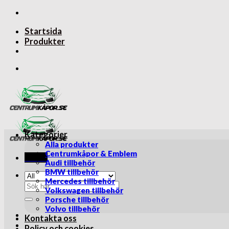
Skip
to
Startsida
content
Produkter
Kategorier
Alla produkter
Centrumkåpor & Emblem
Menu
Audi tillbehör
BMW tillbehör
Mercedes tillbehör
Sök
Volkswagen tillbehör
efter:
Porsche tillbehör
Volvo tillbehör
Kontakta oss
Policy och cookies