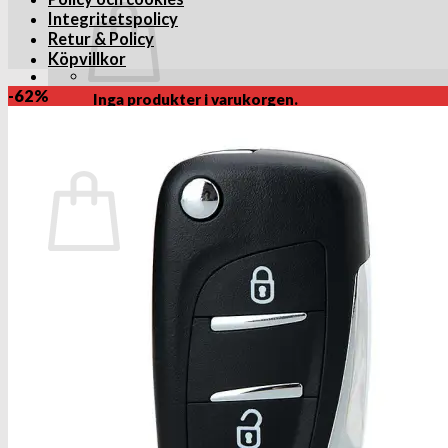
Integritetspolicy
Retur & Policy
Köpvillkor
-62%
Inga produkter i varukorgen.
Gå tillbaka till butiken
Varukorg
Inga produkter i varukorgen.
Gå tillbaka till butiken
VID BETALNING UTAN PAYPAL KONTO. Efter att du ang
betal eller kreditkort, så behöver du inte skapa payp