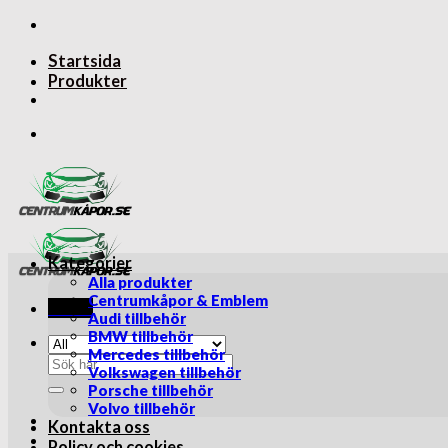
Skip
to
Startsida
content
Produkter
Kategorier
Alla produkter
Centrumkåpor & Emblem
Menu
Audi tillbehör
BMW tillbehör
Mercedes tillbehör
Sök
Volkswagen tillbehör
efter:
Porsche tillbehör
Volvo tillbehör
Kontakta oss
Policy och cookies