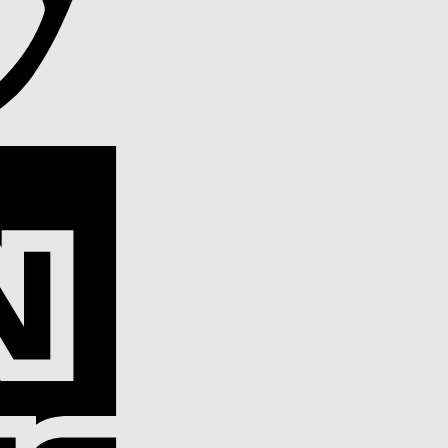
American
Express