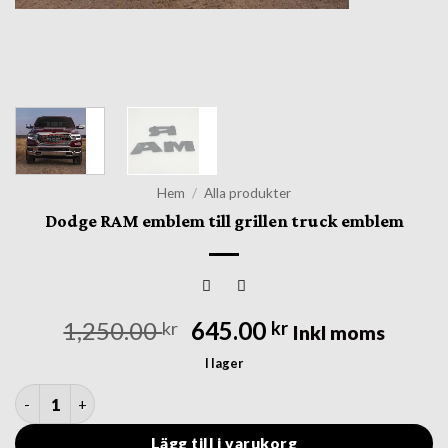
Hem
/
Alla produkter
Dodge RAM emblem till grillen truck emblem
Det
Det
1,250.00
645.00
kr
kr
Inkl moms
ursprungliga
nuvarande
I lager
priset
priset
Dodge RAM emblem till grillen truck emblem mängd
var:
är:
1,250.00 kr.
645.00 kr.
Lägg till i varukorg