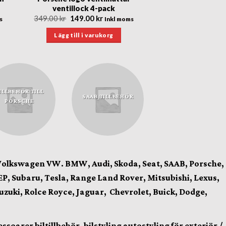
ventillock 4-pack
Det
Det
349.00
kr
149.00
kr
s
Inkl moms
nde
ursprungliga
nuvarande
priset
priset
Lägg till i varukorg
var:
är:
r.
349.00 kr.
149.00 kr.
ILLBEHÖR TILL
SAAB TILLBEHÖR
PORSCHE
Volkswagen VW. BMW, Audi, Skoda, Seat, SAAB, Porsche,
P, Subaru, Tesla, Range Land Rover, Mitsubishi, Lexus,
Suzuki, Rolce Royce, Jaguar, Chevrolet, Buick, Dodge,
arer biltillbehör, bilstyling autostyling för exteriör /