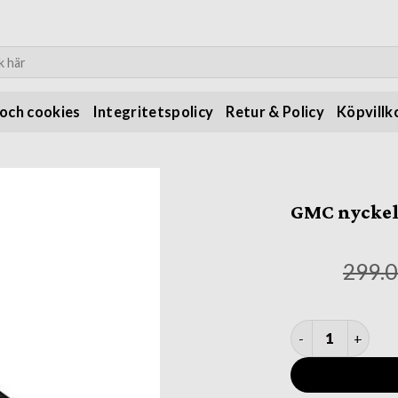
:
 och cookies
Integritetspolicy
Retur & Policy
Köpvillk
GMC nyckel
299.
GMC nyckelring 