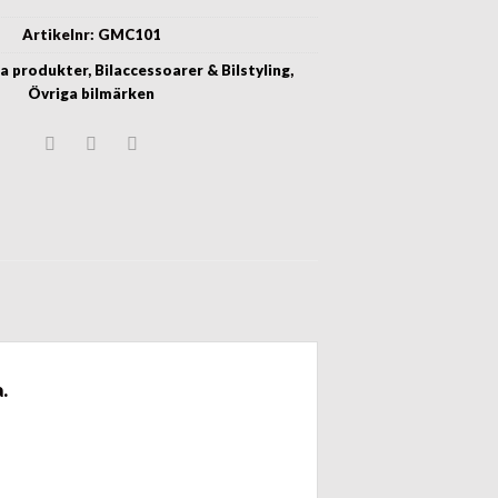
Artikelnr:
GMC101
la produkter
,
Bilaccessoarer & Bilstyling
,
Övriga bilmärken
.