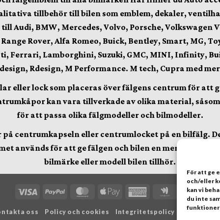
alitativa
tillbehör till bilen som emblem, dekaler, venti
 till Audi, BMW, Mercedes, Volvo, Porsche, Volkswagen V
, Range Rover, Alfa Romeo, Buick, Bentley, Smart, MG, To
i, Ferrari, Lamborghini, Suzuki, GMC, MINI, Infinity, Buick
 design, Rdesign, M Performance. M tech, Cupra
med mer
r eller lock som placeras över fälgens centrum för att ge
trumkåpor kan vara tillverkade av olika material, såsom pl
för att passa olika fälgmodeller och bilmodeller.
på centrumkapseln eller centrumlocket på en bilfälg. Det 
et används för att ge fälgen och bilen en mer stilren och
bilmärke eller modell bilen tillhör.
För att ge 
och/eller 
Visa
PayPal
MasterCard
Apple
American
Google
Cred
kan vi beh
du inte sam
Pay
Express
Wallet
Card
funktioner
ntakta oss
Policy och cookies
Integritetspolicy
Retur & Pol