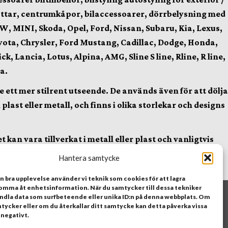
lhattar, centrumkåpor, bilaccessoarer, dörrbelysning med
W, MINI, Skoda, Opel, Ford, Nissan, Subaru, Kia, Lexus,
yota, Chrysler, Ford Mustang, Cadillac, Dodge, Honda,
, Lancia, Lotus, Alpina, AMG, Sline S line, Rline, R line,
a.
 ett mer stilrent utseende. De används även för att dölja
ast eller metall, och finns i olika storlekar och designs
kan vara tillverkat i metall eller plast och vanligtvis
 snygg look. Det kan också användas för att visa vilket
Hantera samtycke
en bra upplevelse använder vi teknik som cookies för att lagra
komma åt enhetsinformation. När du samtycker till dessa tekniker
it
andla data som surfbeteende eller unika ID:n på denna webbplats. Om
tycker eller om du återkallar ditt samtycke kan detta påverka vissa
 negativt.
icy
Köpvillkor