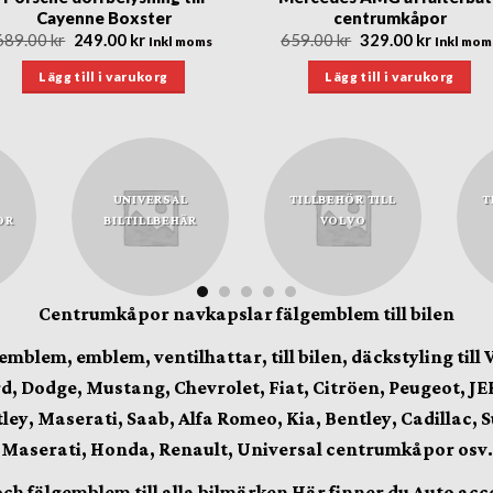
Cayenne Boxster
centrumkåpor
Det
Det
Det
Det
689.00
kr
249.00
kr
659.00
kr
329.00
kr
Inkl moms
Inkl mom
ursprungliga
nuvarande
ursprungliga
nuvara
priset
priset
priset
priset
Lägg till i varukorg
Lägg till i varukorg
var:
är:
var:
är:
689.00 kr.
249.00 kr.
659.00 kr.
329.00 k
UNIVERSAL
TILLBEHÖR TILL
T
OR
BILTILLBEHÄR
VOLVO
Centrumkåpor navkapslar fälgemblem till bilen
lgemblem, emblem,
ventilhattar,
till bilen, däckstyling till
, Dodge, Mustang, Chevrolet, Fiat, Citröen, Peugeot, JEE
tley, Maserati, Saab, Alfa Romeo, Kia, Bentley, Cadillac, 
Maserati, Honda, Renault, Universal centrumkåpor osv.
älgemblem till alla bilmärken Här finner du Auto accesso