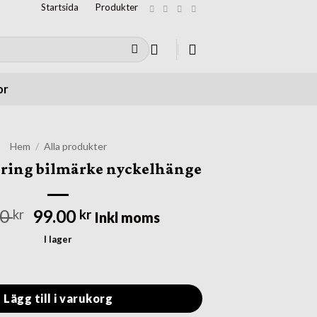
Startsida
Produkter
or
Hem
/
Alla produkter
ring bilmärke nyckelhänge
Det
Det
00
99.00
kr
kr
Inkl moms
ursprungliga
nuvarande
I lager
priset
priset
bilmärke nyckelhänge mängd
var:
är:
299.00 kr.
99.00 kr.
Lägg till i varukorg