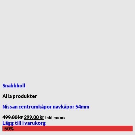
Snabbkoll
Alla produkter
Nissan centrumkåpor navkåpor 54mm
Det
Det
499.00
kr
299.00
kr
Inkl moms
ursprungliga
nuvarande
Lägg till i varukorg
priset
priset
-50%
var:
är: