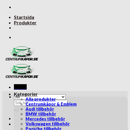
Skip
to
Startsida
content
Produkter
Menu
Kategorier
Alla produkter
Sök
Centrumkåpor & Emblem
efter:
Audi tillbehör
BMW tillbehör
Mercedes tillbehör
Volkswagen tillbehör
Porsche tillbehör