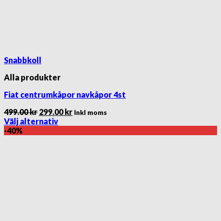
Snabbkoll
Alla produkter
Fiat centrumkåpor navkåpor 4st
Det
Det
499.00
kr
299.00
kr
Inkl moms
ursprungliga
nuvarande
Välj alternativ
Den
priset
priset
-40%
här
var:
är:
produkten
499.00 kr.
299.00 kr.
har
flera
varianter.
De
olika
alternativen
kan