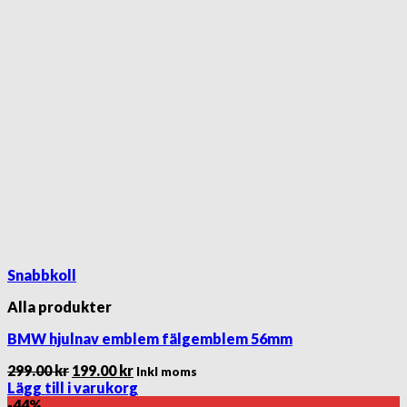
Snabbkoll
Alla produkter
BMW hjulnav emblem fälgemblem 56mm
Det
Det
299.00
kr
199.00
kr
Inkl moms
ursprungliga
nuvarande
Lägg till i varukorg
priset
priset
-44%