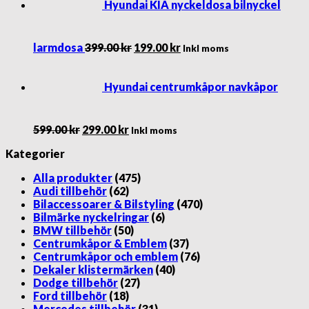
Hyundai KIA nyckeldosa bilnyckel
Det
Det
larmdosa
399.00
kr
199.00
kr
Inkl moms
ursprungliga
nuvarande
priset
priset
var:
är:
Hyundai centrumkåpor navkåpor
399.00 kr.
199.00 kr.
Det
Det
599.00
kr
299.00
kr
Inkl moms
ursprungliga
nuvarande
Kategorier
priset
priset
var:
är:
Alla produkter
(475)
599.00 kr.
299.00 kr.
Audi tillbehör
(62)
Bilaccessoarer & Bilstyling
(470)
Bilmärke nyckelringar
(6)
BMW tillbehör
(50)
Centrumkåpor & Emblem
(37)
Centrumkåpor och emblem
(76)
Dekaler klistermärken
(40)
Dodge tillbehör
(27)
Ford tillbehör
(18)
Mercedes tillbehör
(31)