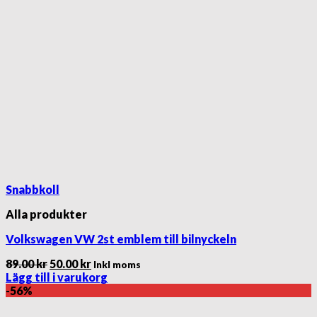
Snabbkoll
Alla produkter
Volkswagen VW 2st emblem till bilnyckeln
Det
Det
89.00
kr
50.00
kr
Inkl moms
ursprungliga
nuvarande
Lägg till i varukorg
priset
priset
-56%
var:
är:
89.00 kr.
50.00 kr.