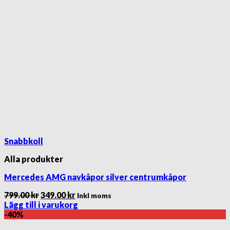
Snabbkoll
Alla produkter
Mercedes AMG navkåpor silver centrumkåpor
Det
Det
799.00
kr
349.00
kr
Inkl moms
ursprungliga
nuvarande
Lägg till i varukorg
priset
priset
-40%
var:
är: