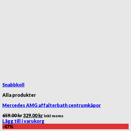
Snabbkoll
Alla produkter
Mercedes AMG affalterbath centrumkåpor
Det
Det
659.00
kr
329.00
kr
Inkl moms
ursprungliga
nuvarande
Lägg till i varukorg
priset
priset
-47%