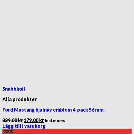
Snabbkoll
Alla produkter
Ford Mustang hjulnav emblem 4-pack 56 mm
Det
Det
339.00
kr
179.00
kr
Inkl moms
ursprungliga
nuvarande
Lägg till i varukorg
priset
priset
-33%