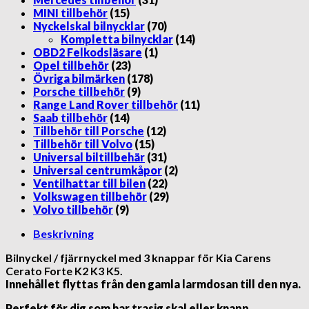
MINI tillbehör
(15)
Nyckelskal bilnycklar
(70)
Kompletta bilnycklar
(14)
OBD2 Felkodsläsare
(1)
Opel tillbehör
(23)
Övriga bilmärken
(178)
Porsche tillbehör
(9)
Range Land Rover tillbehör
(11)
Saab tillbehör
(14)
Tillbehör till Porsche
(12)
Tillbehör till Volvo
(15)
Universal biltillbehär
(31)
Universal centrumkåpor
(2)
Ventilhattar till bilen
(22)
Volkswagen tillbehör
(29)
Volvo tillbehör
(9)
Beskrivning
Bilnyckel / fjärrnyckel med 3 knappar för Kia Carens
Cerato Forte K2 K3 K5.
Innehållet flyttas från den gamla larmdosan till den nya.
Perfekt för dig som har trasig skal eller knapp