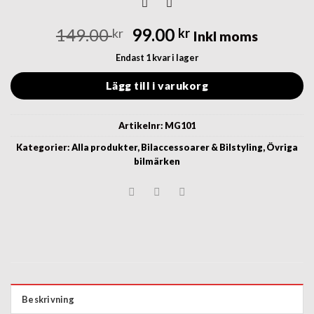
Det
Det
149.00
99.00
kr
kr
Inkl moms
ursprungliga
nuvarande
Endast 1 kvar i lager
priset
priset
var:
är:
Lägg till i varukorg
149.00 kr.
99.00 kr.
Artikelnr:
MG101
Kategorier:
Alla produkter
,
Bilaccessoarer & Bilstyling
,
Övriga
bilmärken
Beskrivning