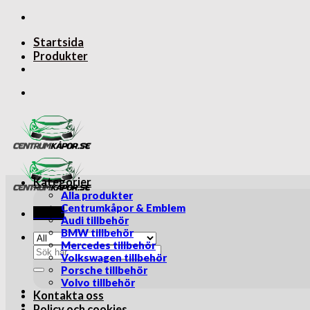
Skip
to
Startsida
content
Produkter
Kategorier
Alla produkter
Centrumkåpor & Emblem
Menu
Audi tillbehör
BMW tillbehör
Mercedes tillbehör
Sök
Volkswagen tillbehör
efter:
Porsche tillbehör
Volvo tillbehör
Kontakta oss
Policy och cookies