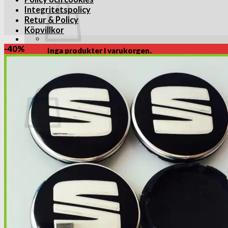
Integritetspolicy
Retur & Policy
Köpvillkor
-40%
Inga produkter i varukorgen.
Gå tillbaka till butiken
Varukorg
Inga produkter i varukorgen.
Gå tillbaka till butiken
VID BETALNING UTAN PAYPAL KONTO. Efter att du ang
betal eller kreditkort, så behöver du inte skapa payp