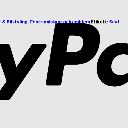
 & Bilstyling
,
Centrumkåpor och emblem
Etikett:
Seat