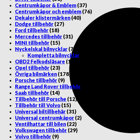
Centrumkåpor & Emblem
(37)
Centrumkåpor och emblem
(76)
Dekaler klistermärken
(40)
Dodge tillbehör
(27)
Ford tillbehör
(18)
Mercedes tillbehör
(31)
MINI tillbehör
(15)
Nyckelskal bilnycklar
(70)
Kompletta bilnycklar
(14)
OBD2 Felkodsläsare
(1)
Opel tillbehör
(23)
Övriga bilmärken
(178)
Porsche tillbehör
(9)
Range Land Rover tillbehör
(11)
Saab tillbehör
(14)
Tillbehör till Porsche
(12)
Tillbehör till Volvo
(15)
Universal biltillbehär
(31)
Universal centrumkåpor
(2)
Ventilhattar till bilen
(22)
Volkswagen tillbehör
(29)
Volvo tillbehör
(9)