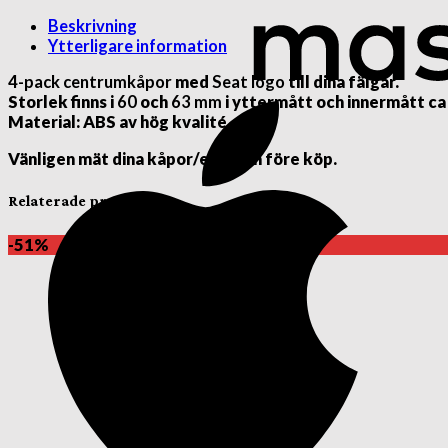
Beskrivning
Ytterligare information
4-pack centrumkåpor
med
Seat logo
till dina fälgar.
Storlek finns i
60
och
63 mm
i yttermått och innermått ca
Material: ABS av hög kvalité.
Vänligen mät dina kåpor/emblem före köp.
Relaterade produkter
-51%