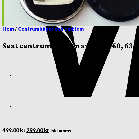
Hem
/
Centrumkåpor och emblem
Seat centrumkåpor navkåpor 60, 63
Det
Det
499.00
kr
299.00
kr
Inkl moms
ursprungliga
nuvarande