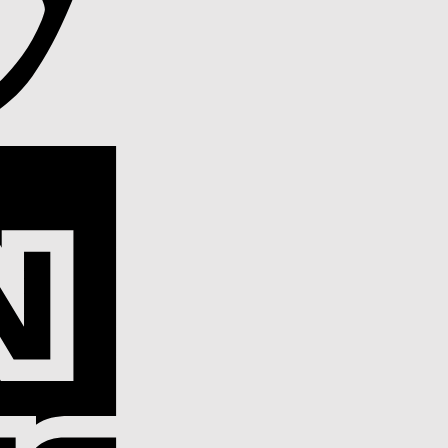
American
Express