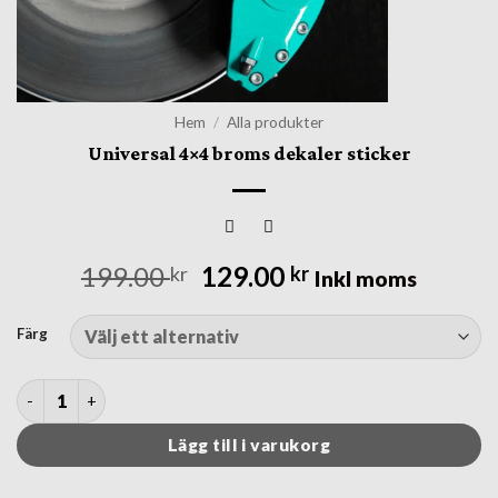
Hem
/
Alla produkter
Universal 4×4 broms dekaler sticker
Det
Det
199.00
129.00
kr
kr
Inkl moms
ursprungliga
nuvarande
priset
priset
Färg
var:
är:
199.00 kr.
129.00 kr.
Universal 4x4 broms dekaler sticker mängd
Lägg till i varukorg