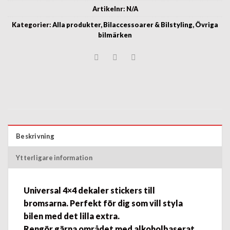
Artikelnr:
N/A
Kategorier:
Alla produkter
,
Bilaccessoarer & Bilstyling
,
Övriga
bilmärken
Beskrivning
Ytterligare information
Universal 4×4 dekaler stickers
till
bromsarna.
Perfekt för dig som vill
styla
bilen
med det lilla extra.
Rengör gärna området med alkoholbaserat