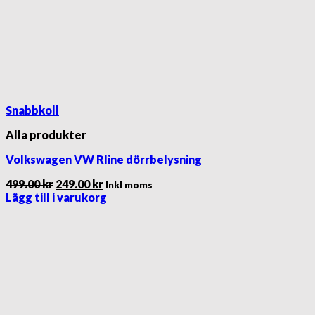
Snabbkoll
Alla produkter
Volkswagen VW Rline dörrbelysning
Det
Det
499.00
kr
249.00
kr
Inkl moms
ursprungliga
nuvarande
Lägg till i varukorg
priset
priset
var:
är:
499.00 kr.
249.00 kr.