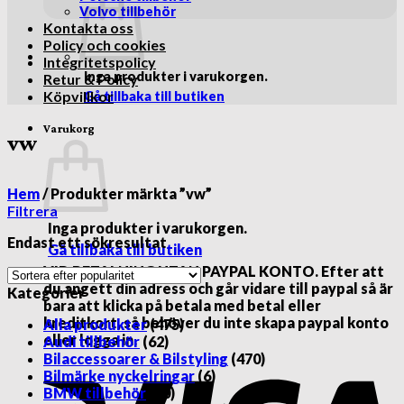
Volvo tillbehör
Kontakta oss
Policy och cookies
Integritetspolicy
Inga produkter i varukorgen.
Retur & Policy
Köpvillkor
Gå tillbaka till butiken
Varukorg
vw
Hem
/
Produkter märkta ”vw”
Filtrera
Inga produkter i varukorgen.
Endast ett sökresultat
Gå tillbaka till butiken
VID BETALNING UTAN PAYPAL KONTO. Efter att
du angett din adress och går vidare till paypal så är
Kategorier
bara att klicka på betala med betal eller
kreditkort, så behöver du inte skapa paypal konto
Alla produkter
(475)
eller logga in.
Audi tillbehör
(62)
V
Bilaccessoarer & Bilstyling
(470)
Bilmärke nyckelringar
(6)
BMW tillbehör
(50)