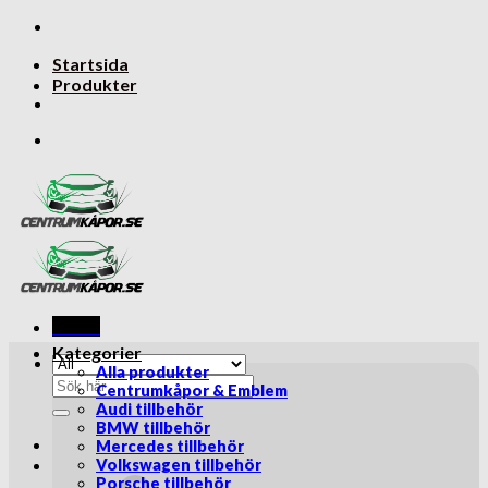
Skip
to
Startsida
content
Produkter
Menu
Kategorier
Alla produkter
Sök
Centrumkåpor & Emblem
efter:
Audi tillbehör
BMW tillbehör
Mercedes tillbehör
Volkswagen tillbehör
Porsche tillbehör