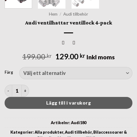
Hem
/
Audi tillbehör
Audi ventilhattar ventillock 4-pack
Det
Det
199.00
129.00
kr
kr
Inkl moms
ursprungliga
nuvarande
priset
priset
Färg
var:
är:
199.00 kr.
129.00 kr.
Audi ventilhattar ventillock 4-pack mängd
Lägg till i varukorg
Artikelnr:
Audi180
Kategorier:
Alla produkter
,
Audi tillbehör
,
Bilaccessoarer &