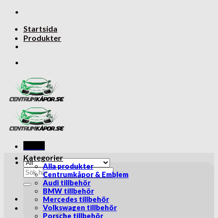
Skip
to
Startsida
content
Produkter
Menu
Kategorier
Alla produkter
Sök
Centrumkåpor & Emblem
efter:
Audi tillbehör
BMW tillbehör
Mercedes tillbehör
Volkswagen tillbehör
Porsche tillbehör