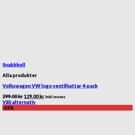
Snabbkoll
Alla produkter
Volkswagen VW logo ventilhattar 4-pack
Det
Det
299.00
kr
129.00
kr
Inkl moms
ursprungliga
nuvarande
Välj alternativ
Den
priset
priset
-53%
här
var:
är:
produkten
299.00 kr.
129.00 kr.
har
flera