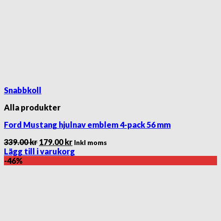
Snabbkoll
Alla produkter
Ford Mustang hjulnav emblem 4-pack 56 mm
Det
Det
339.00
kr
179.00
kr
Inkl moms
ursprungliga
nuvarande
Lägg till i varukorg
priset
priset
-46%
var:
är:
339.00 kr.
179.00 kr.