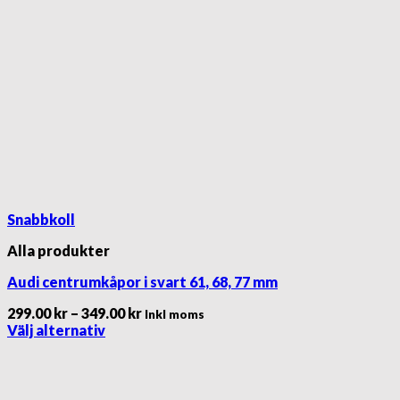
Snabbkoll
Alla produkter
Audi centrumkåpor i svart 61, 68, 77 mm
Prisintervall:
299.00
kr
–
349.00
kr
Inkl moms
299.00 kr
Välj alternativ
Den
till
här
349.00 kr
produkten
har