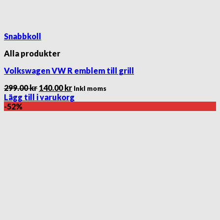
Snabbkoll
Alla produkter
Volkswagen VW R emblem till grill
Det
Det
299.00
kr
140.00
kr
Inkl moms
ursprungliga
nuvarande
Lägg till i varukorg
priset
priset
-52%
var:
är:
299.00 kr.
140.00 kr.