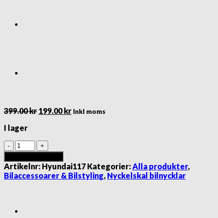
Det
Det
399.00
kr
199.00
kr
Inkl moms
ursprungliga
nuvarande
I lager
priset
priset
var:
är:
Hyundai
399.00 kr.
199.00 kr.
nyckelskal
Lägg till i varukorg
bilnyckel
Artikelnr:
Hyundai117
Kategorier:
Alla produkter
,
med
Bilaccessoarer & Bilstyling
,
Nyckelskal bilnycklar
2
knappar
mängd