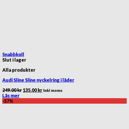
Snabbkoll
Slut i lager
Alla produkter
Audi Sline Sline nyckelring i läder
Det
Det
249.00
kr
135.00
kr
Inkl moms
ursprungliga
nuvarande
Läs mer
priset
priset
-57%
var:
är:
249.00 kr.
135.00 kr.