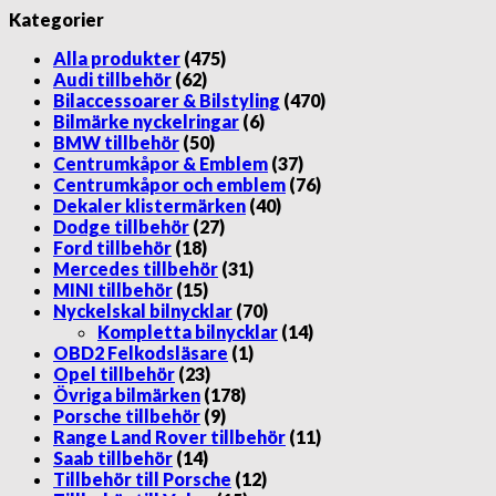
ursprungliga
nuvarande
Kategorier
priset
priset
var:
är:
Alla produkter
(475)
599.00 kr.
299.00 kr.
Audi tillbehör
(62)
Bilaccessoarer & Bilstyling
(470)
Bilmärke nyckelringar
(6)
BMW tillbehör
(50)
Centrumkåpor & Emblem
(37)
Centrumkåpor och emblem
(76)
Dekaler klistermärken
(40)
Dodge tillbehör
(27)
Ford tillbehör
(18)
Mercedes tillbehör
(31)
MINI tillbehör
(15)
Nyckelskal bilnycklar
(70)
Kompletta bilnycklar
(14)
OBD2 Felkodsläsare
(1)
Opel tillbehör
(23)
Övriga bilmärken
(178)
Porsche tillbehör
(9)
Range Land Rover tillbehör
(11)
Saab tillbehör
(14)
Tillbehör till Porsche
(12)