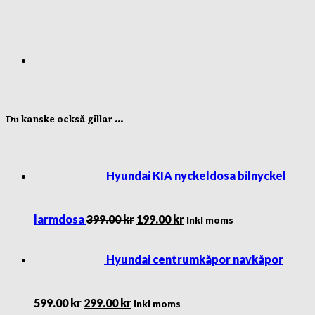
Du kanske också gillar …
Hyundai KIA nyckeldosa bilnyckel
Det
Det
larmdosa
399.00
kr
199.00
kr
Inkl moms
ursprungliga
nuvarande
priset
priset
var:
är:
Hyundai centrumkåpor navkåpor
399.00 kr.
199.00 kr.
Det
Det
599.00
kr
299.00
kr
Inkl moms