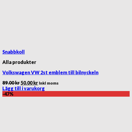
Snabbkoll
Alla produkter
Volkswagen VW 2st emblem till bilnyckeln
Det
Det
89.00
kr
50.00
kr
Inkl moms
ursprungliga
nuvarande
Lägg till i varukorg
priset
priset
-47%
var:
är:
89.00 kr.
50.00 kr.