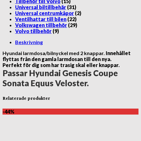
Tillbehör till Volvo
(15)
Universal biltillbehär
(31)
Universal centrumkåpor
(2)
Ventilhattar till bilen
(22)
Volkswagen tillbehör
(29)
Volvo tillbehör
(9)
Beskrivning
Hyundai larmdosa/bilnyckel med 2 knappar.
Innehållet
flyttas från den gamla larmdosan till den nya.
Perfekt för dig som har trasig skal eller knappar.
Passar Hyundai Genesis Coupe
Sonata Equus Veloster.
Relaterade produkter
-44%