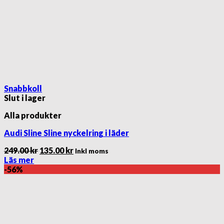
Snabbkoll
Slut i lager
Alla produkter
Audi Sline Sline nyckelring i läder
Det
Det
249.00
kr
135.00
kr
Inkl moms
ursprungliga
nuvarande
Läs mer
priset
priset
-56%
var:
är:
249.00 kr.
135.00 kr.