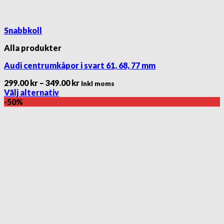
Snabbkoll
Alla produkter
Audi centrumkåpor i svart 61, 68, 77 mm
Prisintervall:
299.00
kr
–
349.00
kr
Inkl moms
299.00 kr
Välj alternativ
Den
till
-50%
här
349.00 kr
produkten
har
flera
varianter.
De
olika
alternativen
kan
väljas
på
produktsidan