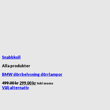
Snabbkoll
Alla produkter
BMW dörrbelysning dörrlampor
Det
Det
499.00
kr
299.00
kr
Inkl moms
ursprungliga
nuvarande
Välj alternativ
Den
priset
priset
här
var:
är:
produkten
499.00 kr.
299.00 kr.
har