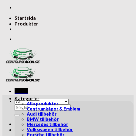
Skip
to
Startsida
content
Produkter
Menu
Kategorier
Alla produkter
Sök
Centrumkåpor & Emblem
efter:
Audi tillbehör
BMW tillbehör
Mercedes tillbehör
Volkswagen tillbehör
Porsche tillbehör