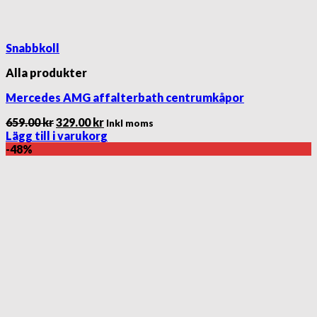
Snabbkoll
Alla produkter
Mercedes AMG affalterbath centrumkåpor
Det
Det
659.00
kr
329.00
kr
Inkl moms
ursprungliga
nuvarande
Lägg till i varukorg
priset
priset
-48%
var:
är:
659.00 kr.
329.00 kr.