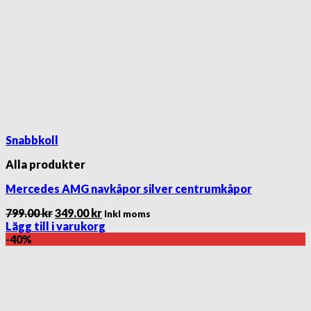
Snabbkoll
Alla produkter
Mercedes AMG navkåpor silver centrumkåpor
Det
Det
799.00
kr
349.00
kr
Inkl moms
ursprungliga
nuvarande
Lägg till i varukorg
priset
priset
-40%
var:
är:
799.00 kr.
349.00 kr.