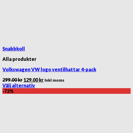
Snabbkoll
Alla produkter
Volkswagen VW logo ventilhattar 4-pack
Det
Det
299.00
kr
129.00
kr
Inkl moms
ursprungliga
nuvarande
Välj alternativ
Den
priset
priset
-72%
här
var:
är:
produkten
299.00 kr.
129.00 kr.
har
flera
varianter.
De
olika