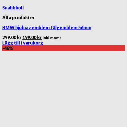
Snabbkoll
Alla produkter
BMW hjulnav emblem fälgemblem 56mm
Det
Det
299.00
kr
199.00
kr
Inkl moms
ursprungliga
nuvarande
Lägg till i varukorg
priset
priset
-46%
var:
är:
299.00 kr.
199.00 kr.