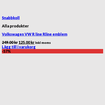
Snabbkoll
Alla produkter
Volkswagen VW R line Rline emblem
Det
Det
249.00
kr
125.00
kr
Inkl moms
ursprungliga
nuvarande
Lägg till i varukorg
priset
priset
-57%
var:
är:
249.00 kr.
125.00 kr.