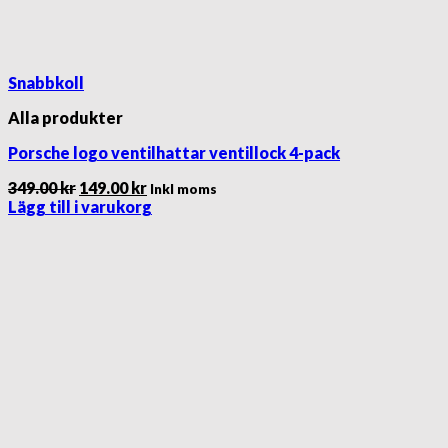
Snabbkoll
Alla produkter
Porsche logo ventilhattar ventillock 4-pack
Det
Det
349.00
kr
149.00
kr
Inkl moms
ursprungliga
nuvarande
Lägg till i varukorg
priset
priset
var:
är:
349.00 kr.
149.00 kr.