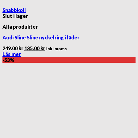
Snabbkoll
Slut i lager
Alla produkter
Audi Sline Sline nyckelring i läder
Det
Det
249.00
kr
135.00
kr
Inkl moms
ursprungliga
nuvarande
Läs mer
priset
priset
-53%
var:
är:
249.00 kr.
135.00 kr.