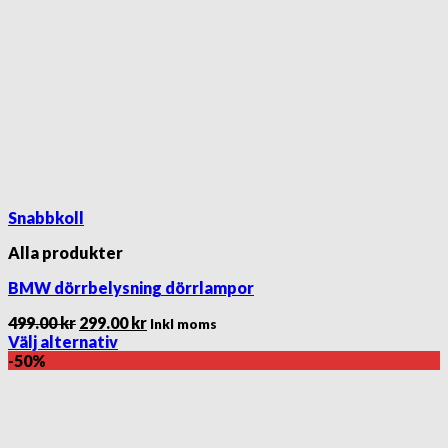
Snabbkoll
Alla produkter
BMW dörrbelysning dörrlampor
Det
Det
499.00
kr
299.00
kr
Inkl moms
ursprungliga
nuvarande
Välj alternativ
Den
priset
priset
-50%
här
var:
är:
produkten
499.00 kr.
299.00 kr.
har
flera