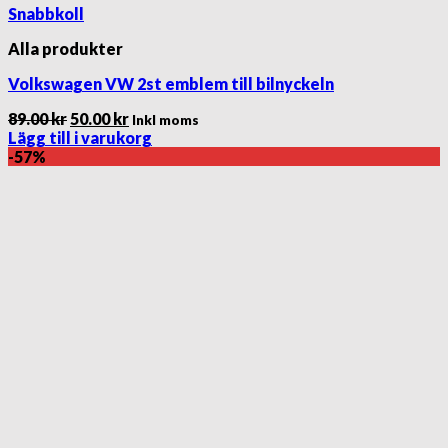
Snabbkoll
Alla produkter
Volkswagen VW 2st emblem till bilnyckeln
Det
Det
89.00
kr
50.00
kr
Inkl moms
ursprungliga
nuvarande
Lägg till i varukorg
priset
priset
-57%
var:
är:
89.00 kr.
50.00 kr.