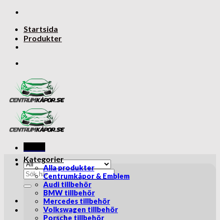
Skip
to
Startsida
content
Produkter
Menu
Kategorier
Alla produkter
Sök
Centrumkåpor & Emblem
efter:
Audi tillbehör
BMW tillbehör
Mercedes tillbehör
Volkswagen tillbehör
Porsche tillbehör