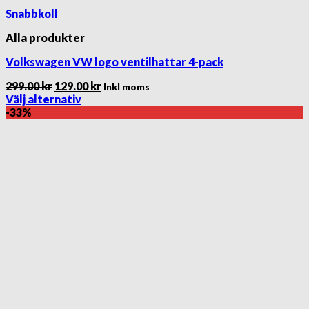
Snabbkoll
Alla produkter
Volkswagen VW logo ventilhattar 4-pack
Det
Det
299.00
kr
129.00
kr
Inkl moms
ursprungliga
nuvarande
Välj alternativ
Den
priset
priset
-33%
här
var:
är:
produkten
299.00 kr.
129.00 kr.
har
flera
varianter.
De
olika
alternativen
kan
väljas
på
produktsidan