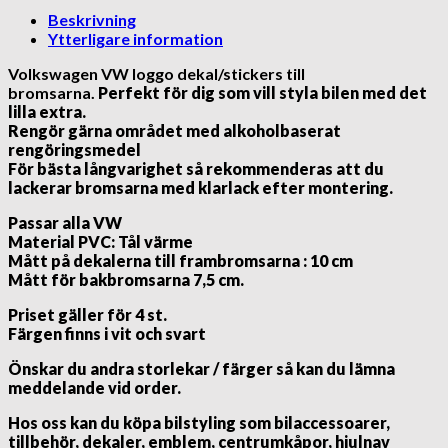
Beskrivning
Ytterligare information
Volkswagen VW loggo dekal/stickers
till
bromsarna.
Perfekt för dig som vill styla bilen med det
lilla extra.
Rengör gärna området med alkoholbaserat
rengöringsmedel
För bästa långvarighet så rekommenderas att du
lackerar bromsarna med klarlack efter montering.
Passar alla VW
Material PVC: Tål värme
Mått på dekalerna till frambromsarna : 10 cm
Mått för bakbromsarna 7,5 cm.
Priset gäller för 4 st.
Färgen finns i vit och svart
Önskar du andra storlekar / färger så kan du lämna
meddelande vid order.
Hos oss kan du köpa bilstyling som bilaccessoarer,
tillbehör, dekaler, emblem, centrumkåpor, hjulnav